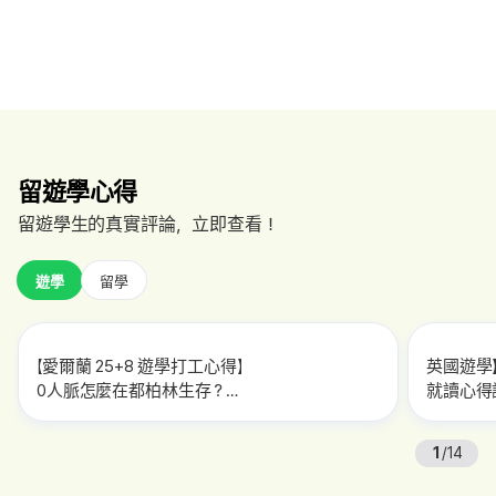
留遊學心得
留遊學生的真實評論，立即查看！
遊學
留學
【愛爾蘭 25+8 遊學打工心得】
英國遊學】
0人脈怎麼在都柏林生存？
就讀心得訪
CES語言學校真實心得！
給想到英
獨家找工作撇步大公開！
1
/
14