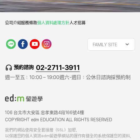
公司介紹
服務條款
個人資料處理方針
人才招募
L
f
y
i
FAMILY SITE
I
a
o
n
N
c
u
s
E
e
t
t
02-2711-3911
預約諮詢
b
u
a
o
b
g
週一至五：10:00 – 19:00
週六-週日：公休日
諮詢採預約制
o
e
r
k
a
m
106 台北市大安區 忠孝東路4段166號4樓
COPYRIGHT edm EDUCATION ALL RIGHTS RESERVED
我們的網站使用安全套接層（SSL）加密，
以保護您的個人資訊edm留遊學網站的運作有健全的系統保護您的資料，