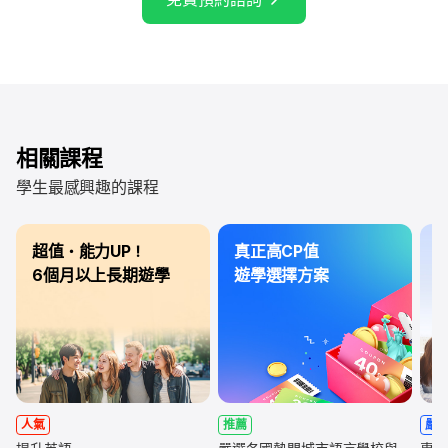
相關課程
學生最感興趣的課程
超值・能力UP！
真正高CP值
3
6個月以上長期遊學
遊學選擇方案
人氣
推薦
嚴