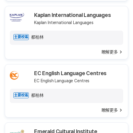
Kaplan International Languages
Kaplan International Languages
都柏林
主要校區
瞭解更多
EC English Language Centres
EC English Language Centres
都柏林
主要校區
瞭解更多
Emerald Cultural Institute