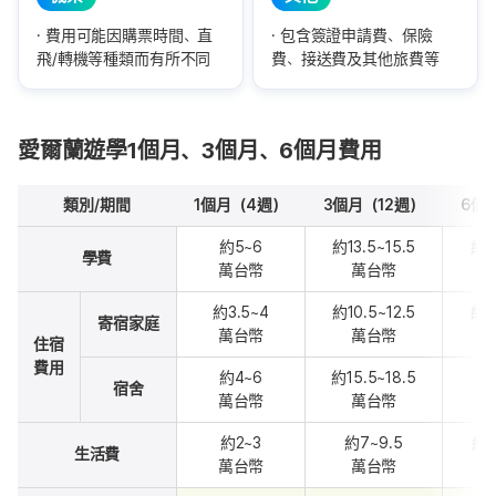
費用可能因購票時間、直
包含簽證申請費、保險
飛/轉機等種類而有所不同
費、接送費及其他旅費等
愛爾蘭遊學1個月、3個月、6個月費用
類別/期間
1個月（4週）
3個月（12週）
6個
約5~6
約13.5~15.5
約21
學費
萬台幣
萬台幣
約3.5~4
約10.5~12.5
約21
寄宿家庭
萬台幣
萬台幣
住宿
費用
約4~6
約15.5~18.5
約
宿舍
萬台幣
萬台幣
約2~3
約7~9.5
約1
生活費
萬台幣
萬台幣