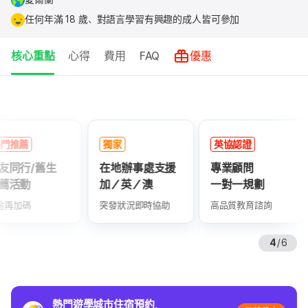
任何年滿 18 歲、對語言學習有興趣的成人皆可參加
核心重點
心得
費用
FAQ
優惠
核
心
重
獨家
英協認證
已驗證
點
在地辦事處支援
專業顧問
累積上千則
加／英／澳
一對一規劃
真實好評回
突發狀況即時協助
高品質教育諮詢
學生滿意度極高
4
/
6
熱門遊學城市住宿預約，