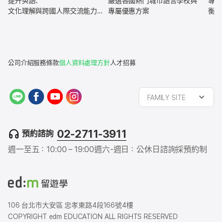
提升英語、
嚴選各國熱門城市語言學校與
專為
文化理解與跨國人際交流能力，
專屬優惠方案
衡學
全面強化未來職涯競爭力
公司介紹
服務條款
個人資料處理方針
人才招募
L
f
y
i
FAMILY SITE
I
a
o
n
N
c
u
s
E
e
t
t
02-2711-3911
預約諮詢
b
u
a
o
b
g
週一至五：10:00 – 19:00
週六-週日：公休日
諮詢採預約制
o
e
r
k
a
m
106 台北市大安區 忠孝東路4段166號4樓
COPYRIGHT edm EDUCATION ALL RIGHTS RESERVED