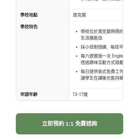
學校地點
奧克蘭
學校特色
學校位於奧克蘭熱鬧的市中心
生活機能佳
採小班制授課，每班平均 12 
每六週實施一次 English Only P
透過趣味互動方式鼓勵學生多
每日提供各式免費工作坊與豐
讓學生在課後也能持續學習與
申請年齡
13-17歲
立即預約 1:1 免費諮詢