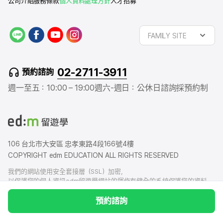
公司介紹
服務條款
個人資料處理方針
人才招募
L
f
y
i
FAMILY SITE
I
a
o
n
N
c
u
s
E
e
t
t
02-2711-3911
預約諮詢
b
u
a
o
b
g
週一至五：10:00 – 19:00
週六-週日：公休日
諮詢採預約制
o
e
r
k
a
m
106 台北市大安區 忠孝東路4段166號4樓
COPYRIGHT edm EDUCATION ALL RIGHTS RESERVED
我們的網站使用安全套接層（SSL）加密，
以保護您的個人資訊edm留遊學網站的運作有健全的系統保護您的資料，
我們也有賠償責任保險，以防您的個人資料洩露給外界造成損害
預約諮詢