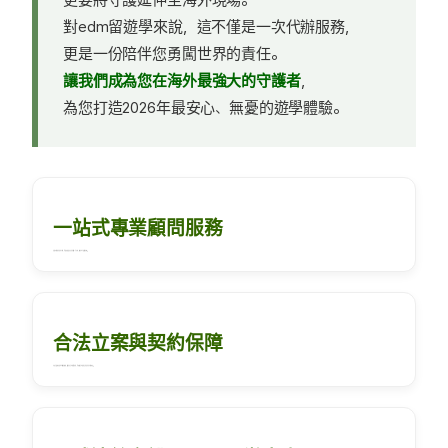
更要將守護延伸至海外現場。
對edm留遊學來說，這不僅是一次代辦服務，
更是一份陪伴您勇闖世界的責任。
讓我們成為您在海外最強大的守護者
，
為您打造2026年最安心、無憂的遊學體驗。
一站式專業顧問服務
具備多年資歷與透明化流程，從選校、簽證到住宿與機票一手包辦，讓您免於行政瑣事焦慮。
合法立案與契約保障
作為合法立案的遊學代辦推薦機構，確保每份合約都符合規範，從諮詢到合約簽署，全程保障每位學生權益。