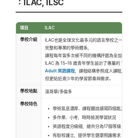
：ILAC, ILSC
項目
ILAC
學校介紹
ILAC也是全球文化最多元的語言學校之一，
完整和專業的學術體系，
課程每年皆多次被不同的機構評選為全加拿大第
ILAC 為 15–18 歲青年學生設計了專屬的
Young
Adult 英語課程
，課程結構參照成人課程，
但更貼近青少年的學習節奏與需求。
學校地點
溫哥華/多倫多
學校特色
學術氣息濃厚、課程聽說讀寫四個能力並重
多作業、小考，時時檢測學習狀況
英語程度分級細，總共分為17個等級
有駐校護士，提供學生健康照護需求