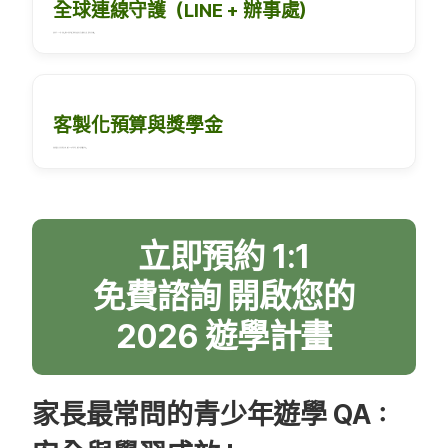
全球連線守護（LINE + 辦事處）
提供專屬 LINE 一對一連線。於海外8個國家設有實體辦事處，提供生活安頓與緊急支援，真正解決海外焦慮。
客製化預算與獎學金
根據職涯或語言目標量身打造方案，並結合 edm 獨家獎學金，在預算內選擇最優質學校。
立即預約 1:1
免費諮詢 開啟您的
2026 遊學計畫
家長最常問的青少年遊學 QA：