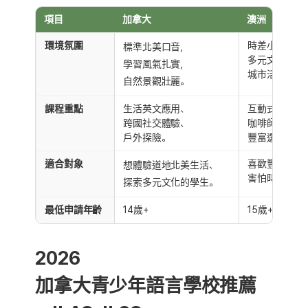
項目
加拿大
澳洲
環境氛圍
時差小、氣候
標準北美口音，
多元文化融合
學習風氣扎實，
城市活力十足
自然景觀壯麗。
課程重點
生活英文應用、
互動式口說、
跨國社交體驗、
咖啡師技能、
戶外探險。
豐富選修。
適合對象
喜歡豐富課外
想體驗道地北美生活、
害怕時差的孩
探索多元文化的學生。
最低申請年齡
14歲+
15歲+
2026
加拿大青少年語言學校推薦