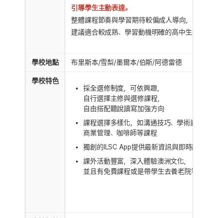
引導學生主動表達。
整體課程節奏與學習期待較偏成人導向，
建議適合較成熟、學習動機明確的高中生選擇。
學校地點
布里斯本/雪梨/墨爾本/伯斯/阿德雷德
學校特色
採全選修制度，可依興趣，
自行選擇主修與選修課程，
自由搭配聽說讀寫加強方向
課程選擇多樣化，如溝通技巧、學術課程、
商業管理、咖啡師等課程
獨創的ILSC App提供最新資訊與即時服務
課外活動豐富，深入體驗澳洲文化，
並且有免費課程或是帶學生去養老院等志工