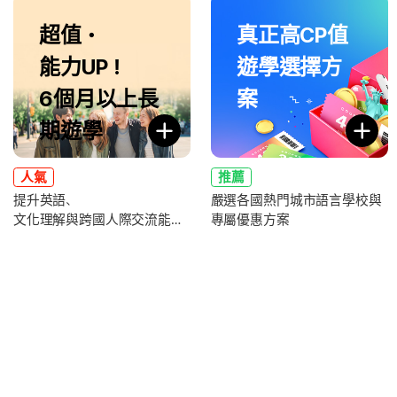
超值・
真正高CP值
能力UP！
遊學選擇方
6個月以上長
案
期遊學
人氣
推薦
提升英語、
嚴選各國熱門城市語言學校與
文化理解與跨國人際交流能力
專屬優惠方案
，全面強化未來職涯競爭力