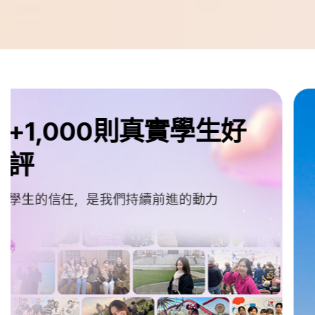
e
d
m
留
真誠守護每段旅程
遊
學
透明流程・嚴選學校・安心付款機制