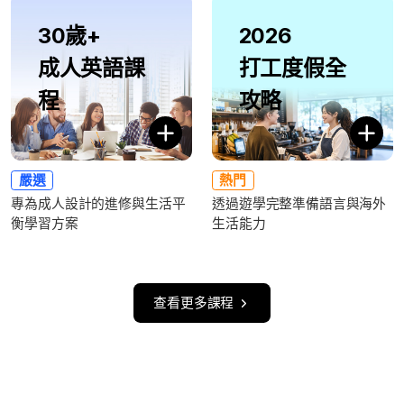
30歲+
2026
成人英語課
打工度假全
程
攻略
嚴選
熱門
專為成人設計的進修與生活平
透過遊學完整準備語言與海外
衡學習方案
生活能力
查看更多課程