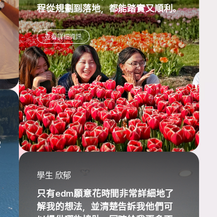
程從規劃到落地，都能踏實又順利。
查看詳細資訊
受
學生 欣郁
只有edm願意花時間非常詳細地了
解我的想法，並清楚告訴我他們可