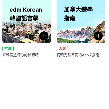
edm Korean
加拿大遊學
韓國語言學
指南
校
推薦
人氣
來韓國追尋你的夢想吧
從頭完整準備的A to Z指南