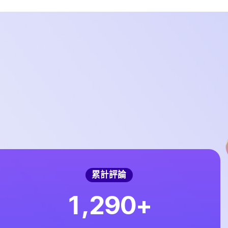
累計評論
,
1
2
9
0
+