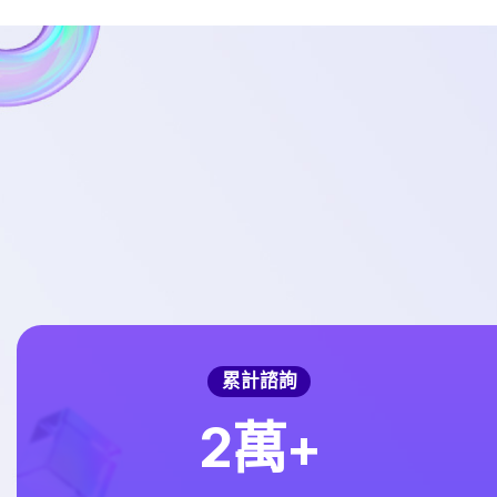
累計諮詢
2
萬+