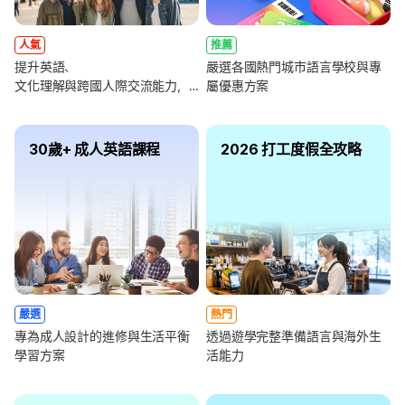
人氣
推薦
提升英語、
嚴選各國熱門城市語言學校與專
文化理解與跨國人際交流能力，
屬優惠方案
全面強化未來職涯競爭力
30歲+ 成人英語課程
2026 打工度假全攻略
嚴選
熱門
專為成人設計的進修與生活平衡
透過遊學完整準備語言與海外生
學習方案
活能力