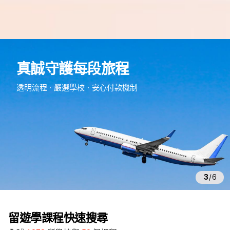
e
d
真誠守護每段旅程
m
留
透明流程・嚴選學校・安心付款機制
遊
學
3
/
6
留遊學課程快速搜尋