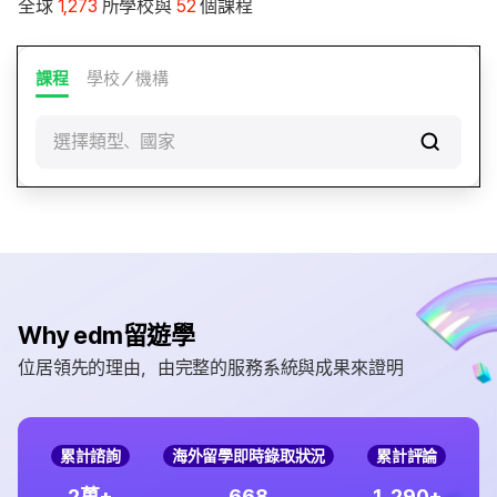
全球
1,273
所學校與
52
個課程
課程
學校／機構
選擇類型、國家
Why edm留遊學
位居領先的理由，由完整的服務系統與成果來證明
累計諮詢
海外留學即時錄取狀況
累計評論
,
2
6
6
8
1
2
9
0
萬+
+