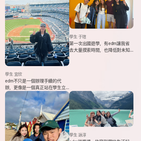
學生 于瑄
第一次出國遊學，有edm讓我省
去大量摸索時間，也降低對未知
環境的緊張感。遇到問題時，顧
問即時回覆與協助，整體體驗非
常安心。
學生 宜欣
edm不只是一個辦理手續的代
辦，更像是一個真正站在學生立
場、陪伴並支持你完成留遊學夢
想的夥伴。這也是我會想推薦
edm的原因。
學生 詠淳