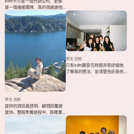
edm不只是一間代辦公司，更像
是一個後援團隊，真的很謝謝他
們的幫忙，讓我能安心出發，去
追逐我一直想完成的留遊學夢
想。
學生 欣郁
只有edm願意花時間非常詳細地
了解我的想法，並清楚告訴我他
們可以提供哪些協助，同時給我
更多不同的選項，讓原本對未來
感到迷茫的我慢慢看見方向。
學生 佳軒
提供的資訊最透明、顧問回覆速
度快。整個準備過程中，我確實
也感受到edm的用心與專業。抵
達當地後也會持續透過LINE關心
我在國外的狀況。