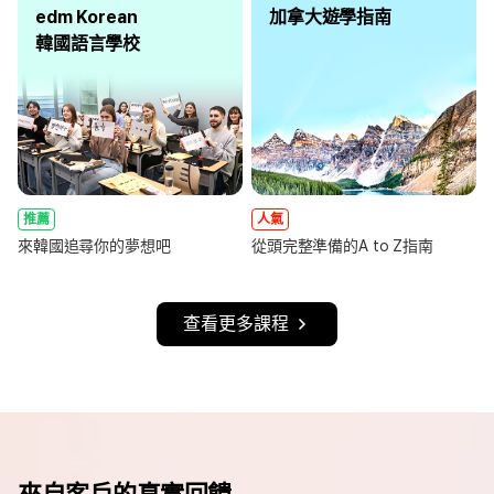
edm Korean
加拿大遊學指南
韓國語言學校
推薦
人氣
來韓國追尋你的夢想吧
從頭完整準備的A to Z指南
查看更多課程
來自客戶的真實回饋