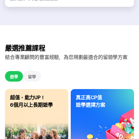
嚴選推薦課程
結合專業顧問的豐富經驗，為您規劃最適合的留遊學方案
遊學
留學
超值・能力UP！
真正高CP值
6個月以上長期遊學
遊學選擇方案