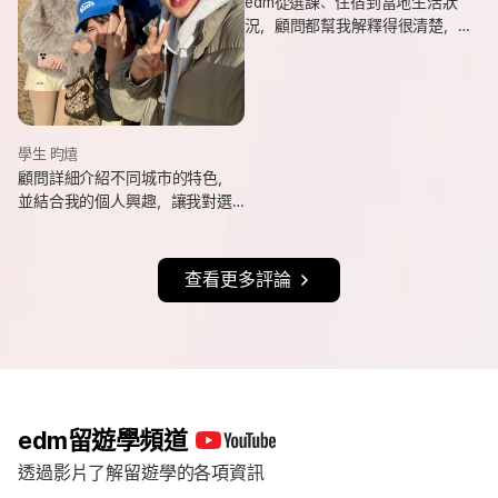
edm從選課、住宿到當地生活狀
況，顧問都幫我解釋得很清楚，
也會分享她自己的遊學經驗與選
課建議，讓我對未知的事情更有
方向。
學生 昀熺
顧問詳細介紹不同城市的特色，
並結合我的個人興趣，讓我對選
擇城市更有方向，也持續更新申
請進度與提醒相關事項，讓整體
流程更清楚順利。
查看更多評論
edm留遊學頻道
透過影片了解留遊學的各項資訊