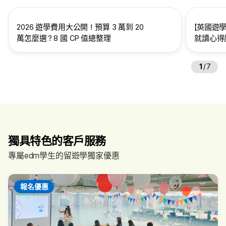
2026 遊學費用大公開！預算 3 萬到 20
【英國遊學
萬怎麼選？8 國 CP 值總整理
就讀心得訪
給想到英
1
/
7
獨具特色的客戶服務
專屬edm學生的留遊學獨家優惠
報名優惠