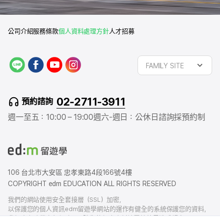
公司介紹
服務條款
個人資料處理方針
人才招募
L
f
y
i
FAMILY SITE
I
a
o
n
N
c
u
s
E
e
t
t
02-2711-3911
預約諮詢
b
u
a
o
b
g
週一至五：10:00 – 19:00
週六-週日：公休日
諮詢採預約制
o
e
r
k
a
m
106 台北市大安區 忠孝東路4段166號4樓
COPYRIGHT edm EDUCATION ALL RIGHTS RESERVED
我們的網站使用安全套接層（SSL）加密，
以保護您的個人資訊edm留遊學網站的運作有健全的系統保護您的資料，
我們也有賠償責任保險，以防您的個人資料洩露給外界造成損害