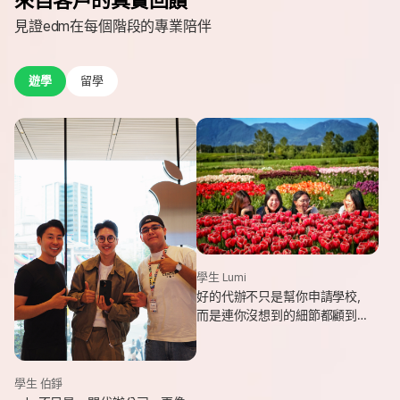
見證edm在每個階段的專業陪伴
遊學
留學
學生 Lumi
好的代辦不只是幫你申請學校，
而是連你沒想到的細節都顧到
了。edm專業和貼心，讓我這趟
遊學旅程從規劃到落地，都能踏
實又順利。
學生 伯錚