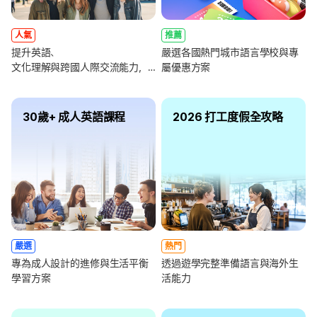
人氣
推薦
提升英語、
嚴選各國熱門城市語言學校與專
文化理解與跨國人際交流能力，
屬優惠方案
全面強化未來職涯競爭力
30歲+ 成人英語課程
2026 打工度假全攻略
嚴選
熱門
專為成人設計的進修與生活平衡
透過遊學完整準備語言與海外生
學習方案
活能力