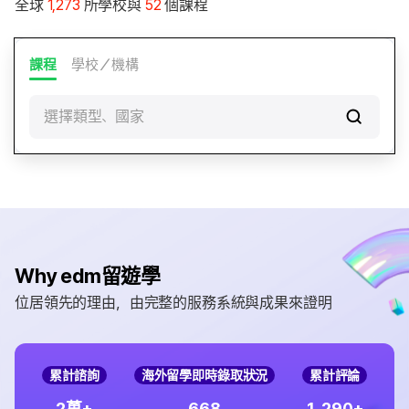
全球
1,273
所學校與
52
個課程
課程
學校／機構
選擇類型、國家
Why edm留遊學
位居領先的理由，由完整的服務系統與成果來證明
累計諮詢
海外留學即時錄取狀況
累計評論
,
2
6
6
8
1
2
9
0
萬+
+