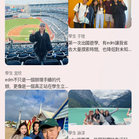
學生 于瑄
第一次出國遊學，有edm讓我省
去大量摸索時間，也降低對未知
環境的緊張感。遇到問題時，顧
問即時回覆與協助，整體體驗非
常安心。
學生 宜欣
edm不只是一個辦理手續的代
辦，更像是一個真正站在學生立
場、陪伴並支持你完成留遊學夢
想的夥伴。這也是我會想推薦
edm的原因。
學生 詠淳