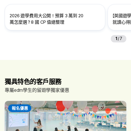
2026 遊學費用大公開！預算 3 萬到 20
【英國遊學
萬怎麼選？8 國 CP 值總整理
就讀心得訪
給想到英
1
/
7
獨具特色的客戶服務
專屬edm學生的留遊學獨家優惠
報名優惠