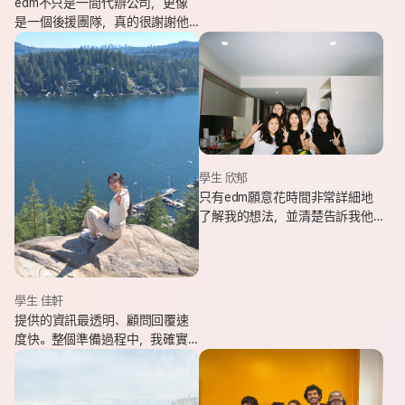
edm不只是一間代辦公司，更像
是一個後援團隊，真的很謝謝他
們的幫忙，讓我能安心出發，去
追逐我一直想完成的留遊學夢
想。
學生 欣郁
只有edm願意花時間非常詳細地
了解我的想法，並清楚告訴我他
們可以提供哪些協助，同時給我
更多不同的選項，讓原本對未來
感到迷茫的我慢慢看見方向。
學生 佳軒
提供的資訊最透明、顧問回覆速
度快。整個準備過程中，我確實
也感受到edm的用心與專業。抵
達當地後也會持續透過LINE關心
我在國外的狀況。