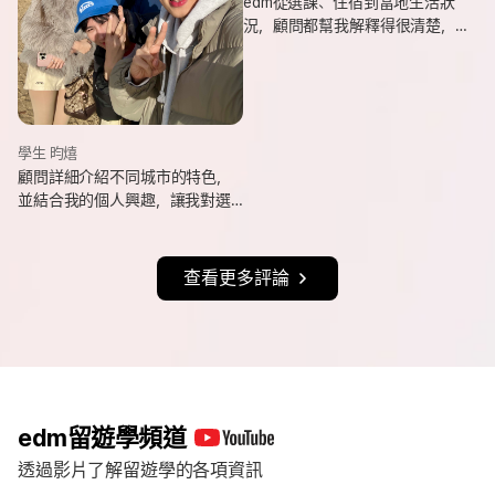
edm從選課、住宿到當地生活狀
況，顧問都幫我解釋得很清楚，
也會分享她自己的遊學經驗與選
課建議，讓我對未知的事情更有
方向。
學生 昀熺
顧問詳細介紹不同城市的特色，
並結合我的個人興趣，讓我對選
擇城市更有方向，也持續更新申
請進度與提醒相關事項，讓整體
流程更清楚順利。
查看更多評論
edm留遊學頻道
透過影片了解留遊學的各項資訊