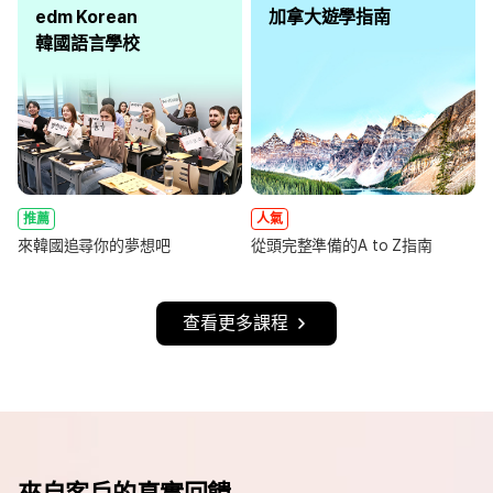
edm Korean
加拿大遊學指南
韓國語言學校
推薦
人氣
來韓國追尋你的夢想吧
從頭完整準備的A to Z指南
查看更多課程
來自客戶的真實回饋