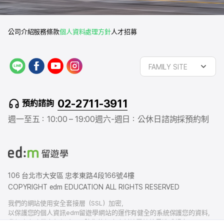
公司介紹
服務條款
個人資料處理方針
人才招募
L
f
y
i
FAMILY SITE
I
a
o
n
N
c
u
s
E
e
t
t
02-2711-3911
預約諮詢
b
u
a
o
b
g
週一至五：10:00 – 19:00
週六-週日：公休日
諮詢採預約制
o
e
r
k
a
m
106 台北市大安區 忠孝東路4段166號4樓
COPYRIGHT edm EDUCATION ALL RIGHTS RESERVED
我們的網站使用安全套接層（SSL）加密，
以保護您的個人資訊edm留遊學網站的運作有健全的系統保護您的資料，
我們也有賠償責任保險，以防您的個人資料洩露給外界造成損害