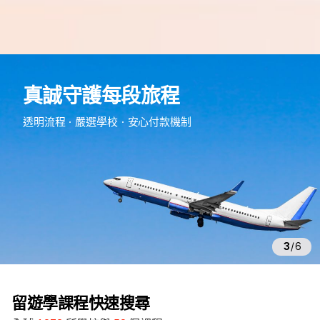
e
d
真誠守護每段旅程
m
留
透明流程・嚴選學校・安心付款機制
遊
學
3
/
6
留遊學課程快速搜尋