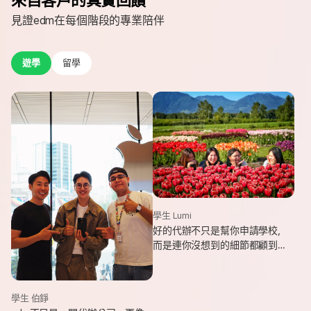
見證edm在每個階段的專業陪伴
遊學
留學
學生 Lumi
好的代辦不只是幫你申請學校，
而是連你沒想到的細節都顧到
了。edm專業和貼心，讓我這趟
遊學旅程從規劃到落地，都能踏
實又順利。
學生 伯錚