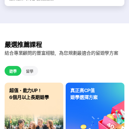
嚴選推薦課程
結合專業顧問的豐富經驗，為您規劃最適合的留遊學方案
遊學
留學
超值・能力UP！
真正高CP值
6個月以上長期遊學
遊學選擇方案