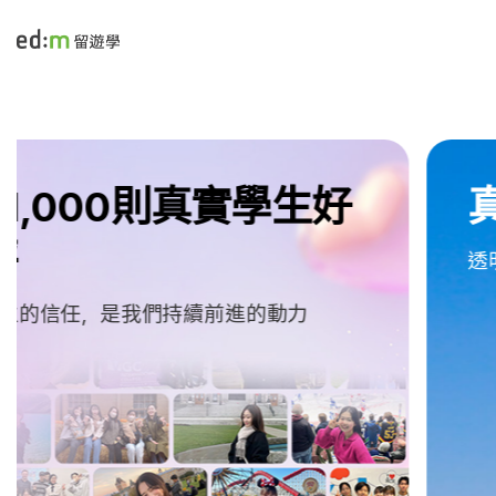
edmtw
e
d
m
留
真誠守護每段旅程
遊
學
透明流程・嚴選學校・安心付款機制