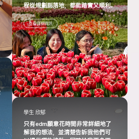
程從規劃到落地，都能踏實又順利。
查看詳細資訊
受
學生 欣郁
只有edm願意花時間非常詳細地了
解我的想法，並清楚告訴我他們可