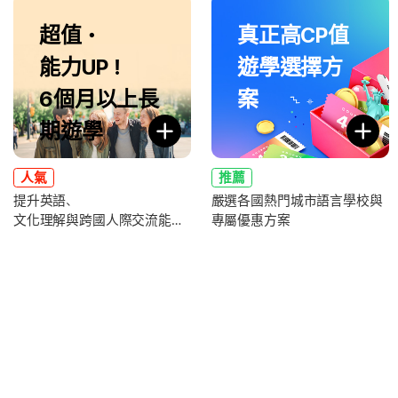
超值・
真正高CP值
能力UP！
遊學選擇方
6個月以上長
案
期遊學
人氣
推薦
提升英語、
嚴選各國熱門城市語言學校與
文化理解與跨國人際交流能力
專屬優惠方案
，全面強化未來職涯競爭力