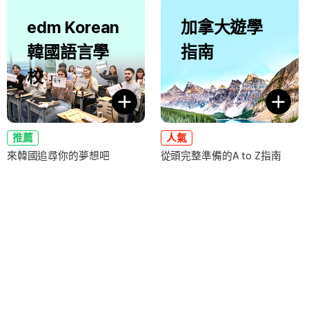
edm Korean
加拿大遊學
韓國語言學
指南
校
推薦
人氣
來韓國追尋你的夢想吧
從頭完整準備的A to Z指南