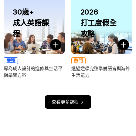
30歲+
2026
成人英語課
打工度假全
程
攻略
嚴選
熱門
專為成人設計的進修與生活平
透過遊學完整準備語言與海外
衡學習方案
生活能力
查看更多課程