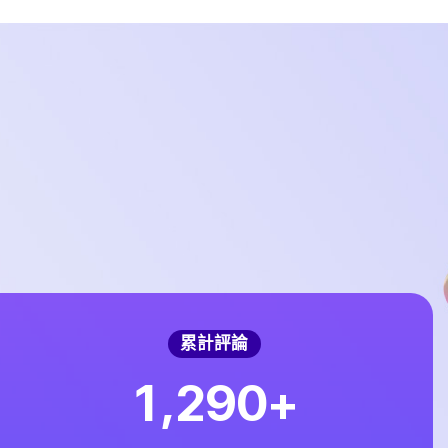
累計評論
,
1
2
9
0
+