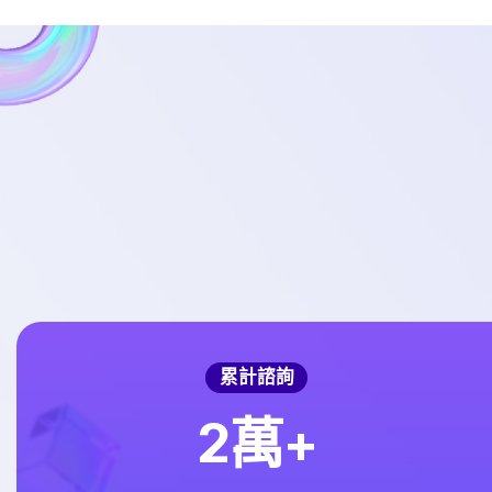
累計諮詢
2
萬+