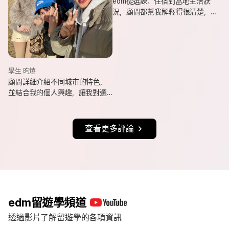
edm從選課、住宿到當地生活狀
況，顧問都幫我解釋得很清楚，
也會分享她自己的遊學經驗與選
課建議，讓我對未知的事情更有
方向。
學生 昀熺
顧問詳細介紹不同城市的特色，
並結合我的個人興趣，讓我對選
擇城市更有方向，也持續更新申
請進度與提醒相關事項，讓整體
流程更清楚順利。
查看更多評論
edm留遊學頻道
透過影片了解留遊學的各項資訊