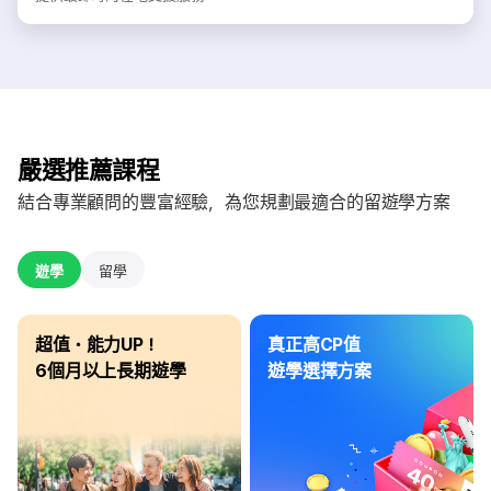
嚴選推薦課程
結合專業顧問的豐富經驗，為您規劃最適合的留遊學方案
遊學
留學
超值・能力UP！
真正高CP值
6個月以上長期遊學
遊學選擇方案