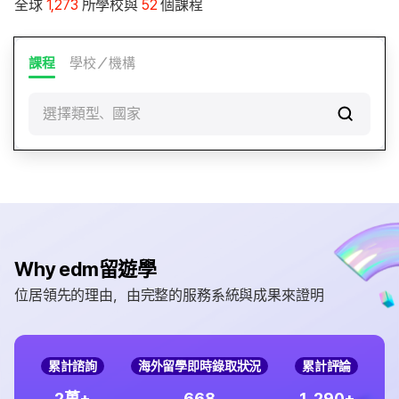
全球
1,273
所學校與
52
個課程
課程
學校／機構
選擇類型、國家
Why edm留遊學
位居領先的理由，由完整的服務系統與成果來證明
累計諮詢
海外留學即時錄取狀況
累計評論
,
2
6
6
8
1
2
9
0
萬+
+