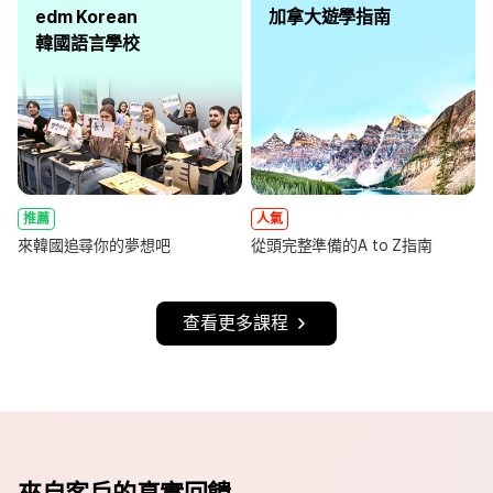
edm Korean
加拿大遊學指南
韓國語言學校
推薦
人氣
來韓國追尋你的夢想吧
從頭完整準備的A to Z指南
查看更多課程
來自客戶的真實回饋