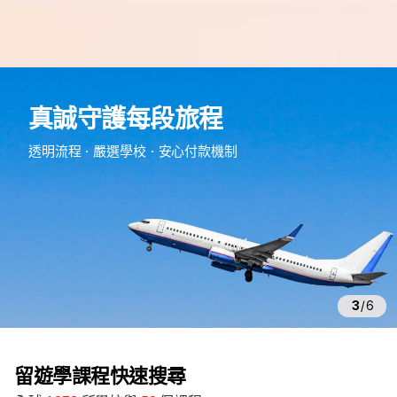
e
d
真誠守護每段旅程
m
留
透明流程・嚴選學校・安心付款機制
遊
學
3
/
6
留遊學課程快速搜尋