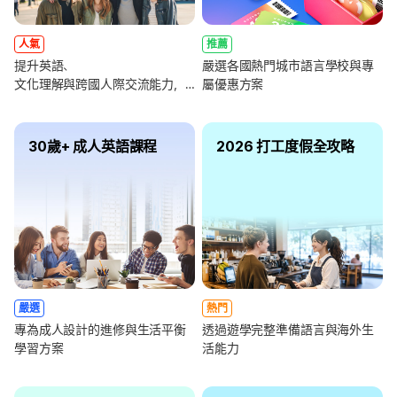
人氣
推薦
提升英語、
嚴選各國熱門城市語言學校與專
文化理解與跨國人際交流能力，
屬優惠方案
全面強化未來職涯競爭力
30歲+ 成人英語課程
2026 打工度假全攻略
嚴選
熱門
專為成人設計的進修與生活平衡
透過遊學完整準備語言與海外生
學習方案
活能力