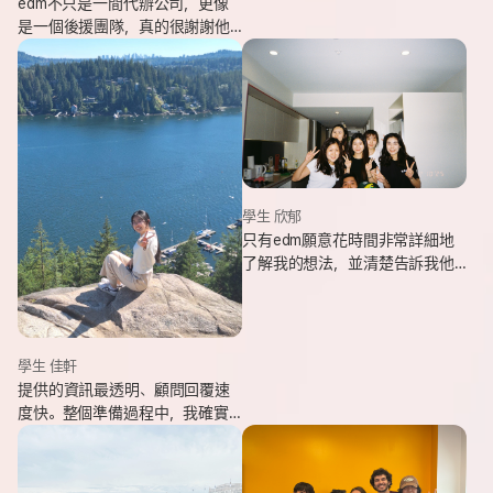
edm不只是一間代辦公司，更像
是一個後援團隊，真的很謝謝他
們的幫忙，讓我能安心出發，去
追逐我一直想完成的留遊學夢
想。
學生 欣郁
只有edm願意花時間非常詳細地
了解我的想法，並清楚告訴我他
們可以提供哪些協助，同時給我
更多不同的選項，讓原本對未來
感到迷茫的我慢慢看見方向。
學生 佳軒
提供的資訊最透明、顧問回覆速
度快。整個準備過程中，我確實
也感受到edm的用心與專業。抵
達當地後也會持續透過LINE關心
我在國外的狀況。