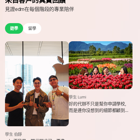
見證edm在每個階段的專業陪伴
遊學
留學
學生 Lumi
好的代辦不只是幫你申請學校，
而是連你沒想到的細節都顧到
了。edm專業和貼心，讓我這趟
遊學旅程從規劃到落地，都能踏
實又順利。
學生 伯錚