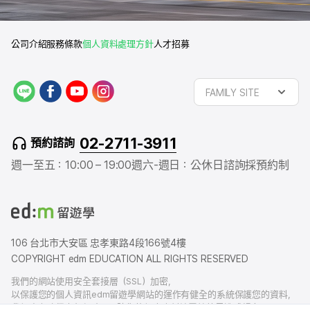
公司介紹
服務條款
個人資料處理方針
人才招募
L
f
y
i
FAMILY SITE
I
a
o
n
N
c
u
s
E
e
t
t
02-2711-3911
預約諮詢
b
u
a
o
b
g
週一至五：10:00 – 19:00
週六-週日：公休日
諮詢採預約制
o
e
r
k
a
m
106 台北市大安區 忠孝東路4段166號4樓
COPYRIGHT edm EDUCATION ALL RIGHTS RESERVED
我們的網站使用安全套接層（SSL）加密，
以保護您的個人資訊edm留遊學網站的運作有健全的系統保護您的資料，
我們也有賠償責任保險，以防您的個人資料洩露給外界造成損害