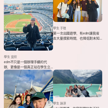
學生 于瑄
第一次出國遊學，有edm讓我省
去大量摸索時間，也降低對未知
環境的緊張感。遇到問題時，顧
問即時回覆與協助，整體體驗非
常安心。
學生 宜欣
edm不只是一個辦理手續的代
辦，更像是一個真正站在學生立
場、陪伴並支持你完成留遊學夢
想的夥伴。這也是我會想推薦
edm的原因。
學生 詠淳