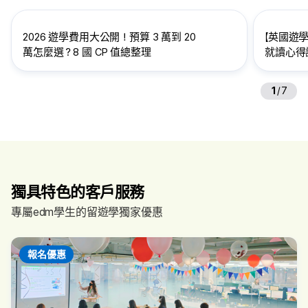
2026 遊學費用大公開！預算 3 萬到 20
【英國遊學
萬怎麼選？8 國 CP 值總整理
就讀心得訪
給想到英
1
/
7
獨具特色的客戶服務
專屬edm學生的留遊學獨家優惠
報名優惠