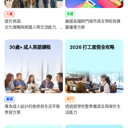
人氣
推薦
提升英語、
嚴選各國熱門城市語言學校與專
文化理解與跨國人際交流能力，
屬優惠方案
全面強化未來職涯競爭力
30歲+ 成人英語課程
2026 打工度假全攻略
嚴選
熱門
專為成人設計的進修與生活平衡
透過遊學完整準備語言與海外生
學習方案
活能力