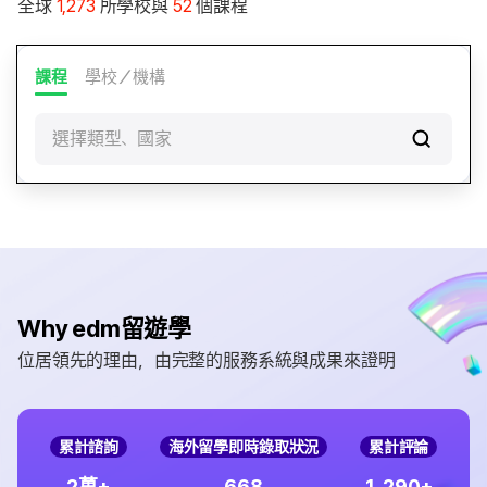
全球
1,273
所學校與
52
個課程
課程
學校／機構
選擇類型、國家
Why edm留遊學
位居領先的理由，由完整的服務系統與成果來證明
累計諮詢
海外留學即時錄取狀況
累計評論
,
2
6
6
8
1
2
9
0
萬+
+