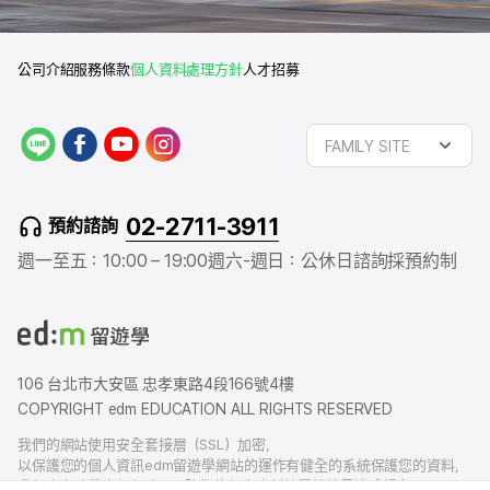
公司介紹
服務條款
個人資料處理方針
人才招募
L
f
y
i
FAMILY SITE
I
a
o
n
N
c
u
s
E
e
t
t
02-2711-3911
預約諮詢
b
u
a
o
b
g
週一至五：10:00 – 19:00
週六-週日：公休日
諮詢採預約制
o
e
r
k
a
m
106 台北市大安區 忠孝東路4段166號4樓
COPYRIGHT edm EDUCATION ALL RIGHTS RESERVED
我們的網站使用安全套接層（SSL）加密，
以保護您的個人資訊edm留遊學網站的運作有健全的系統保護您的資料，
我們也有賠償責任保險，以防您的個人資料洩露給外界造成損害