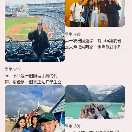
學生 于瑄
第一次出國遊學，有edm讓我省
去大量摸索時間，也降低對未知
環境的緊張感。遇到問題時，顧
問即時回覆與協助，整體體驗非
常安心。
學生 宜欣
edm不只是一個辦理手續的代
辦，更像是一個真正站在學生立
場、陪伴並支持你完成留遊學夢
想的夥伴。這也是我會想推薦
edm的原因。
學生 詠淳