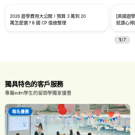
2026 遊學費用大公開！預算 3 萬到 20
【英國遊學
萬怎麼選？8 國 CP 值總整理
就讀心得訪
給想到英
1
/
7
獨具特色的客戶服務
專屬edm學生的留遊學獨家優惠
報名優惠