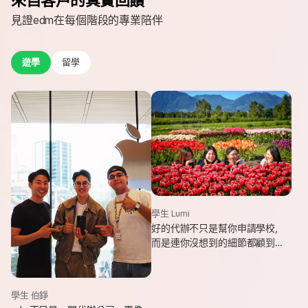
見證edm在每個階段的專業陪伴
遊學
留學
學生 Lumi
好的代辦不只是幫你申請學校，
而是連你沒想到的細節都顧到
了。edm專業和貼心，讓我這趟
遊學旅程從規劃到落地，都能踏
實又順利。
學生 伯錚