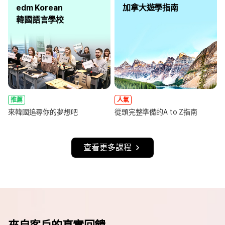
edm Korean
加拿大遊學指南
韓國語言學校
推薦
人氣
來韓國追尋你的夢想吧
從頭完整準備的A to Z指南
查看更多課程
來自客戶的真實回饋