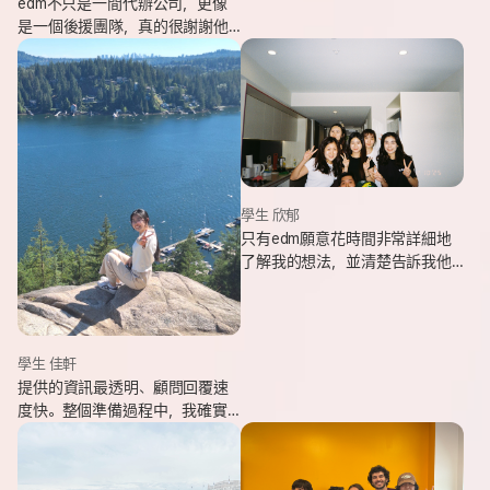
edm不只是一間代辦公司，更像
是一個後援團隊，真的很謝謝他
們的幫忙，讓我能安心出發，去
追逐我一直想完成的留遊學夢
想。
學生 欣郁
只有edm願意花時間非常詳細地
了解我的想法，並清楚告訴我他
們可以提供哪些協助，同時給我
更多不同的選項，讓原本對未來
感到迷茫的我慢慢看見方向。
學生 佳軒
提供的資訊最透明、顧問回覆速
度快。整個準備過程中，我確實
也感受到edm的用心與專業。抵
達當地後也會持續透過LINE關心
我在國外的狀況。