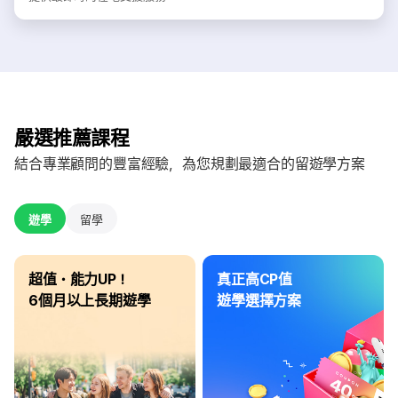
嚴選推薦課程
結合專業顧問的豐富經驗，為您規劃最適合的留遊學方案
遊學
留學
超值・能力UP！
真正高CP值
6個月以上長期遊學
遊學選擇方案