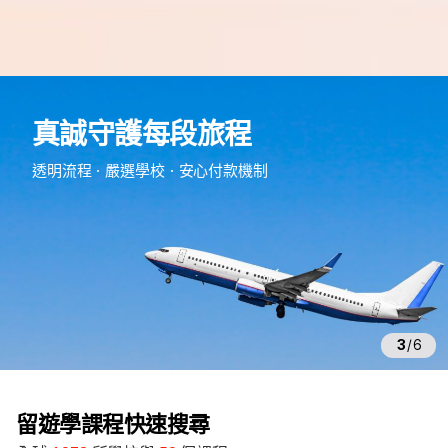
e
d
真誠守護每段旅程
m
留
透明流程・嚴選學校・安心付款機制
遊
學
3
/
6
留遊學課程快速搜尋