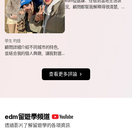
edm從選課、住宿到當地生活狀
況，顧問都幫我解釋得很清楚，
也會分享她自己的遊學經驗與選
課建議，讓我對未知的事情更有
方向。
學生 昀熺
顧問詳細介紹不同城市的特色，
並結合我的個人興趣，讓我對選
擇城市更有方向，也持續更新申
請進度與提醒相關事項，讓整體
流程更清楚順利。
查看更多評論
edm留遊學頻道
透過影片了解留遊學的各項資訊