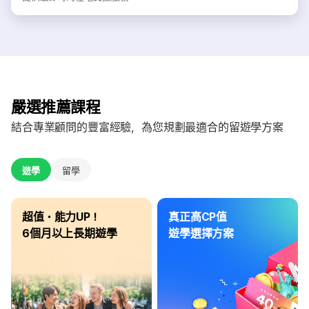
嚴選推薦課程
結合專業顧問的豐富經驗，為您規劃最適合的留遊學方案
遊學
留學
超值・能力UP！
真正高CP值
6個月以上長期遊學
遊學選擇方案