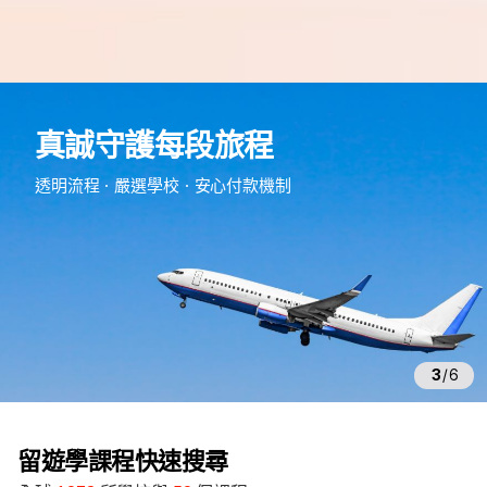
e
d
真誠守護每段旅程
m
留
透明流程・嚴選學校・安心付款機制
遊
學
3
/
6
留遊學課程快速搜尋