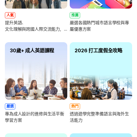
人氣
推薦
提升英語、
嚴選各國熱門城市語言學校與專
文化理解與跨國人際交流能力，
屬優惠方案
全面強化未來職涯競爭力
30歲+ 成人英語課程
2026 打工度假全攻略
嚴選
熱門
專為成人設計的進修與生活平衡
透過遊學完整準備語言與海外生
學習方案
活能力