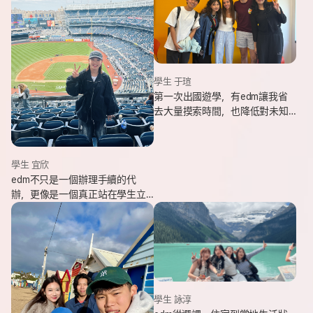
學生 于瑄
第一次出國遊學，有edm讓我省
去大量摸索時間，也降低對未知
環境的緊張感。遇到問題時，顧
問即時回覆與協助，整體體驗非
常安心。
學生 宜欣
edm不只是一個辦理手續的代
辦，更像是一個真正站在學生立
場、陪伴並支持你完成留遊學夢
想的夥伴。這也是我會想推薦
edm的原因。
學生 詠淳