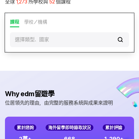
全球
1,273
所學校與
52
個課程
課程
學校／機構
選擇類型、國家
Why edm留遊學
位居領先的理由，由完整的服務系統與成果來證明
累計諮詢
海外留學即時錄取狀況
累計評論
,
2
6
6
8
1
2
9
0
萬+
+