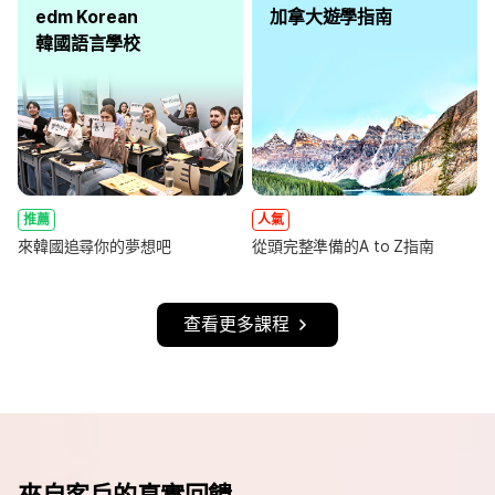
edm Korean
加拿大遊學指南
韓國語言學校
推薦
人氣
來韓國追尋你的夢想吧
從頭完整準備的A to Z指南
查看更多課程
來自客戶的真實回饋