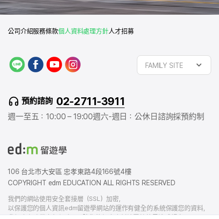
公司介紹
服務條款
個人資料處理方針
人才招募
L
f
y
i
FAMILY SITE
I
a
o
n
N
c
u
s
E
e
t
t
02-2711-3911
預約諮詢
b
u
a
o
b
g
週一至五：10:00 – 19:00
週六-週日：公休日
諮詢採預約制
o
e
r
k
a
m
106 台北市大安區 忠孝東路4段166號4樓
COPYRIGHT edm EDUCATION ALL RIGHTS RESERVED
我們的網站使用安全套接層（SSL）加密，
以保護您的個人資訊edm留遊學網站的運作有健全的系統保護您的資料，
我們也有賠償責任保險，以防您的個人資料洩露給外界造成損害