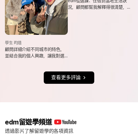
edm從選課、住宿到當地生活狀
況，顧問都幫我解釋得很清楚，
也會分享她自己的遊學經驗與選
課建議，讓我對未知的事情更有
方向。
學生 昀熺
顧問詳細介紹不同城市的特色，
並結合我的個人興趣，讓我對選
擇城市更有方向，也持續更新申
請進度與提醒相關事項，讓整體
流程更清楚順利。
查看更多評論
edm留遊學頻道
透過影片了解留遊學的各項資訊