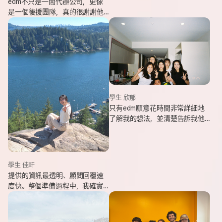
edm不只是一間代辦公司，更像
是一個後援團隊，真的很謝謝他
們的幫忙，讓我能安心出發，去
追逐我一直想完成的留遊學夢
想。
學生 欣郁
只有edm願意花時間非常詳細地
了解我的想法，並清楚告訴我他
們可以提供哪些協助，同時給我
更多不同的選項，讓原本對未來
感到迷茫的我慢慢看見方向。
學生 佳軒
提供的資訊最透明、顧問回覆速
度快。整個準備過程中，我確實
也感受到edm的用心與專業。抵
達當地後也會持續透過LINE關心
我在國外的狀況。