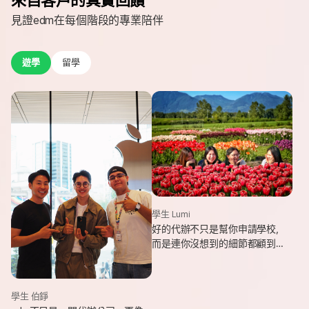
見證edm在每個階段的專業陪伴
遊學
留學
學生 Lumi
好的代辦不只是幫你申請學校，
而是連你沒想到的細節都顧到
了。edm專業和貼心，讓我這趟
遊學旅程從規劃到落地，都能踏
實又順利。
學生 伯錚