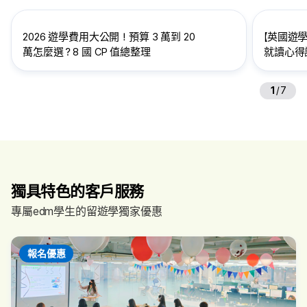
2026 遊學費用大公開！預算 3 萬到 20
【英國遊學
萬怎麼選？8 國 CP 值總整理
就讀心得訪
給想到英
1
/
7
獨具特色的客戶服務
專屬edm學生的留遊學獨家優惠
報名優惠