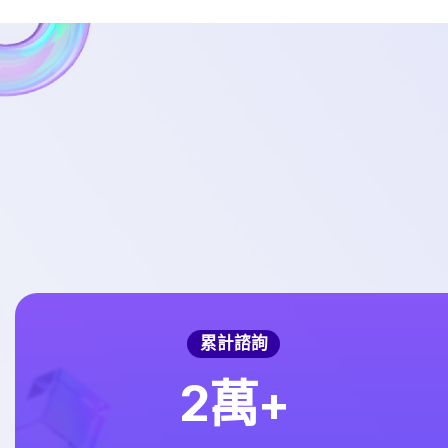
累計諮詢
2
萬+