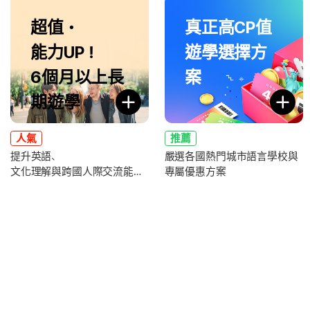
超值・
真正高CP值
能力UP！
遊學選擇方
6個月以上長
案
期遊學
人氣
推薦
提升英語、
嚴選各國熱門城市語言學校與
文化理解與跨國人際交流能力
專屬優惠方案
，全面強化未來職涯競爭力