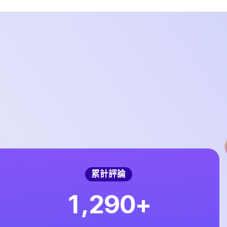
累計評論
,
1
2
9
0
+