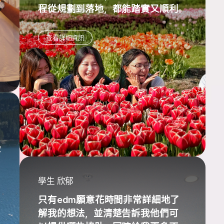
程從規劃到落地，都能踏實又順利。
查看詳細資訊
受
學生 欣郁
只有edm願意花時間非常詳細地了
解我的想法，並清楚告訴我他們可