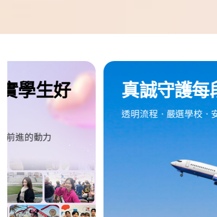
e
d
m
留
真誠守護每段旅程
遊
學
透明流程・嚴選學校・安心付款機制