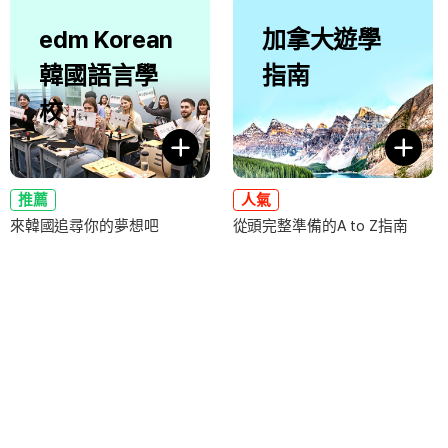
edm Korean
加拿大遊學
韓國語言學
指南
校
推薦
人氣
來韓國追尋你的夢想吧
從頭完整準備的A to Z指南