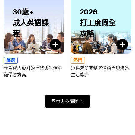
30歲+
2026
成人英語課
打工度假全
程
攻略
嚴選
熱門
專為成人設計的進修與生活平
透過遊學完整準備語言與海外
衡學習方案
生活能力
查看更多課程