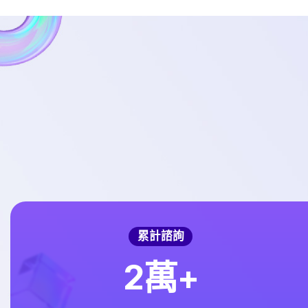
累計諮詢
2
萬+