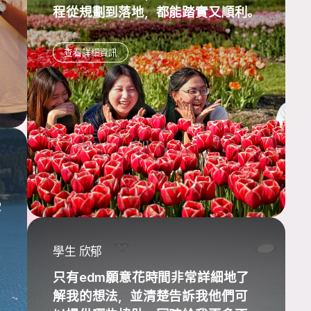
程從規劃到落地，都能踏實又順利。
查看詳細資訊
受
學生 欣郁
只有edm願意花時間非常詳細地了
解我的想法，並清楚告訴我他們可