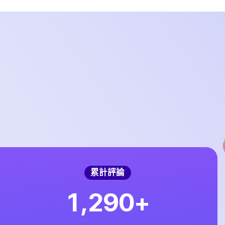
累計評論
,
1
2
9
0
+