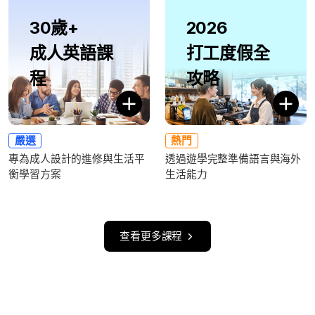
30歲+
2026
成人英語課
打工度假全
程
攻略
嚴選
熱門
專為成人設計的進修與生活平
透過遊學完整準備語言與海外
衡學習方案
生活能力
查看更多課程