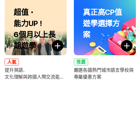
超值・
真正高CP值
能力UP！
遊學選擇方
6個月以上長
案
期遊學
人氣
推薦
提升英語、
嚴選各國熱門城市語言學校與
文化理解與跨國人際交流能力
專屬優惠方案
，全面強化未來職涯競爭力