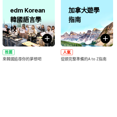
edm Korean
加拿大遊學
韓國語言學
指南
校
推薦
人氣
來韓國追尋你的夢想吧
從頭完整準備的A to Z指南