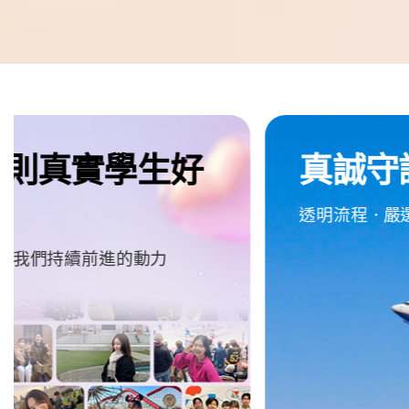
e
d
m
留
真誠守護每段旅程
遊
學
透明流程・嚴選學校・安心付款機制