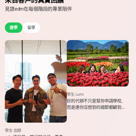
見證edm在每個階段的專業陪伴
遊學
留學
學生 Lumi
好的代辦不只是幫你申請學校，
而是連你沒想到的細節都顧到
了。edm專業和貼心，讓我這趟
遊學旅程從規劃到落地，都能踏
實又順利。
學生 伯錚