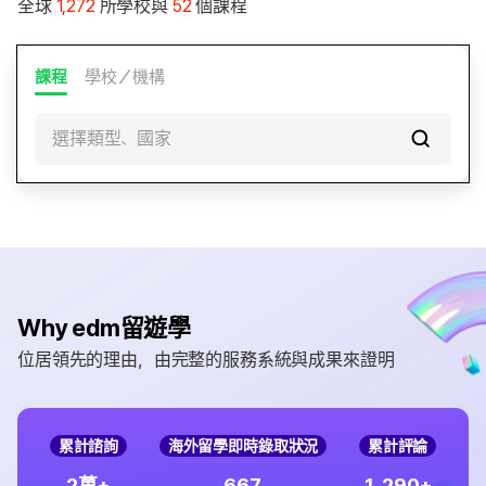
全球
1,272
所學校與
52
個課程
課程
學校／機構
選擇類型、國家
Why edm留遊學
位居領先的理由，由完整的服務系統與成果來證明
累計諮詢
海外留學即時錄取狀況
累計評論
,
2
6
6
7
1
2
9
0
萬+
+