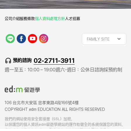
公司介紹
服務條款
個人資料處理方針
人才招募
L
f
y
i
FAMILY SITE
I
a
o
n
N
c
u
s
E
e
t
t
02-2711-3911
預約諮詢
b
u
a
o
b
g
週一至五：10:00 – 19:00
週六-週日：公休日
諮詢採預約制
o
e
r
k
a
m
106 台北市大安區 忠孝東路4段166號4樓
COPYRIGHT edm EDUCATION ALL RIGHTS RESERVED
我們的網站使用安全套接層（SSL）加密，
以保護您的個人資訊edm留遊學網站的運作有健全的系統保護您的資料，
我們也有賠償責任保險，以防您的個人資料洩露給外界造成損害