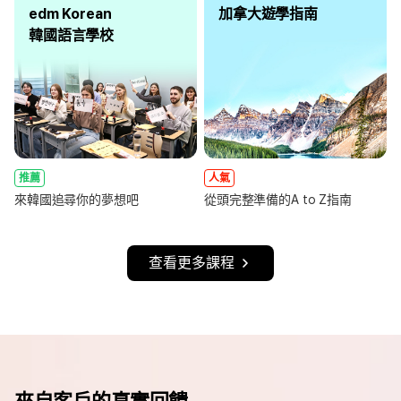
edm Korean
加拿大遊學指南
韓國語言學校
推薦
人氣
來韓國追尋你的夢想吧
從頭完整準備的A to Z指南
查看更多課程
來自客戶的真實回饋