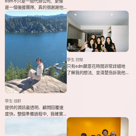
edm不只是一間代辦公司，更像
是一個後援團隊，真的很謝謝他
們的幫忙，讓我能安心出發，去
追逐我一直想完成的留遊學夢
想。
學生 欣郁
只有edm願意花時間非常詳細地
了解我的想法，並清楚告訴我他
們可以提供哪些協助，同時給我
更多不同的選項，讓原本對未來
感到迷茫的我慢慢看見方向。
學生 佳軒
提供的資訊最透明、顧問回覆速
度快。整個準備過程中，我確實
也感受到edm的用心與專業。抵
達當地後也會持續透過LINE關心
我在國外的狀況。