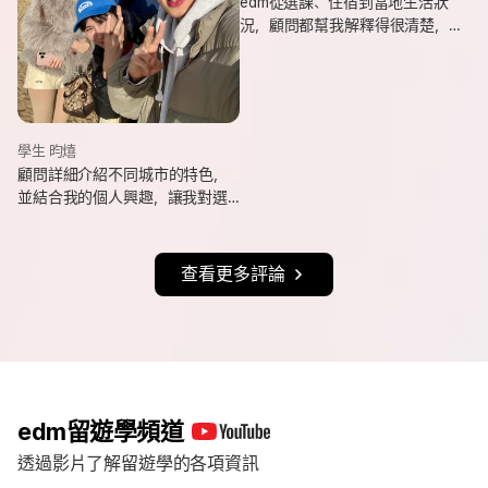
edm從選課、住宿到當地生活狀
況，顧問都幫我解釋得很清楚，
也會分享她自己的遊學經驗與選
課建議，讓我對未知的事情更有
方向。
學生 昀熺
顧問詳細介紹不同城市的特色，
並結合我的個人興趣，讓我對選
擇城市更有方向，也持續更新申
請進度與提醒相關事項，讓整體
流程更清楚順利。
查看更多評論
edm留遊學頻道
透過影片了解留遊學的各項資訊