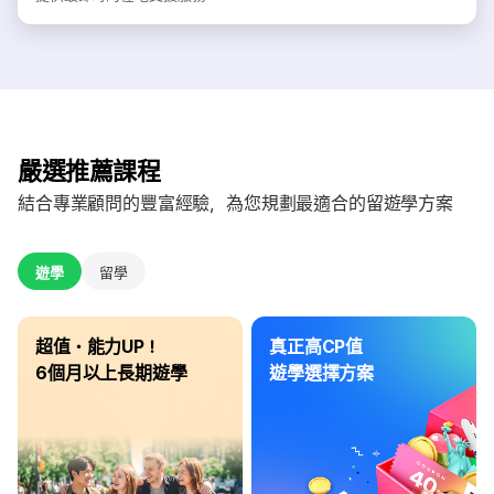
嚴選推薦課程
結合專業顧問的豐富經驗，為您規劃最適合的留遊學方案
遊學
留學
超值・能力UP！
真正高CP值
6個月以上長期遊學
遊學選擇方案