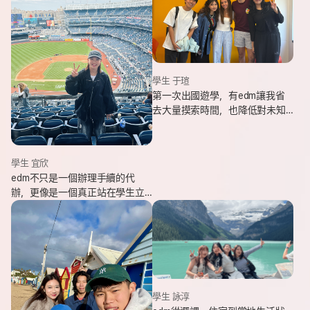
學生 于瑄
第一次出國遊學，有edm讓我省
去大量摸索時間，也降低對未知
環境的緊張感。遇到問題時，顧
問即時回覆與協助，整體體驗非
常安心。
學生 宜欣
edm不只是一個辦理手續的代
辦，更像是一個真正站在學生立
場、陪伴並支持你完成留遊學夢
想的夥伴。這也是我會想推薦
edm的原因。
學生 詠淳