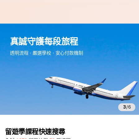
e
d
真誠守護每段旅程
m
留
透明流程・嚴選學校・安心付款機制
遊
學
3
/
6
留遊學課程快速搜尋