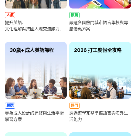
人氣
推薦
提升英語、
嚴選各國熱門城市語言學校與專
文化理解與跨國人際交流能力，
屬優惠方案
全面強化未來職涯競爭力
30歲+ 成人英語課程
2026 打工度假全攻略
嚴選
熱門
專為成人設計的進修與生活平衡
透過遊學完整準備語言與海外生
學習方案
活能力