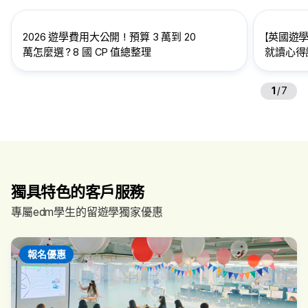
2026 遊學費用大公開！預算 3 萬到 20
【英國遊學
萬怎麼選？8 國 CP 值總整理
就讀心得訪
給想到英
1
/
7
獨具特色的客戶服務
專屬edm學生的留遊學獨家優惠
報名優惠