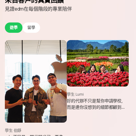
見證edm在每個階段的專業陪伴
遊學
留學
學生 Lumi
好的代辦不只是幫你申請學校，
而是連你沒想到的細節都顧到
了。edm專業和貼心，讓我這趟
遊學旅程從規劃到落地，都能踏
實又順利。
學生 伯錚