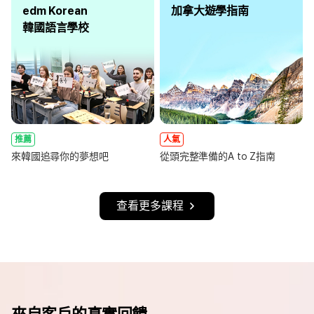
edm Korean
加拿大遊學指南
韓國語言學校
推薦
人氣
來韓國追尋你的夢想吧
從頭完整準備的A to Z指南
查看更多課程
來自客戶的真實回饋