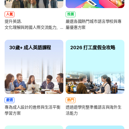
人氣
推薦
提升英語、
嚴選各國熱門城市語言學校與專
文化理解與跨國人際交流能力，
屬優惠方案
全面強化未來職涯競爭力
30歲+ 成人英語課程
2026 打工度假全攻略
嚴選
熱門
專為成人設計的進修與生活平衡
透過遊學完整準備語言與海外生
學習方案
活能力