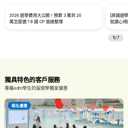
2026 遊學費用大公開！預算 3 萬到 20
【英國遊學
萬怎麼選？8 國 CP 值總整理
就讀心得訪
給想到英
1
/
7
獨具特色的客戶服務
專屬edm學生的留遊學獨家優惠
報名優惠