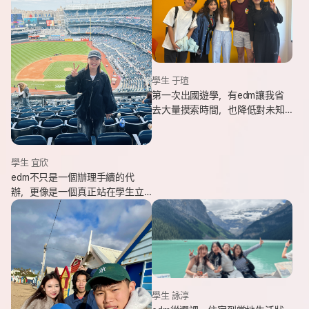
學生 于瑄
第一次出國遊學，有edm讓我省
去大量摸索時間，也降低對未知
環境的緊張感。遇到問題時，顧
問即時回覆與協助，整體體驗非
常安心。
學生 宜欣
edm不只是一個辦理手續的代
辦，更像是一個真正站在學生立
場、陪伴並支持你完成留遊學夢
想的夥伴。這也是我會想推薦
edm的原因。
學生 詠淳