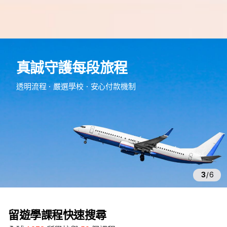
e
d
真誠守護每段旅程
m
留
透明流程・嚴選學校・安心付款機制
遊
學
3
/
6
留遊學課程快速搜尋