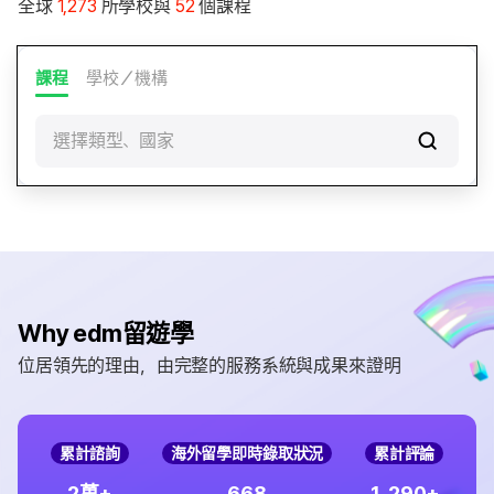
全球
1,273
所學校與
52
個課程
課程
學校／機構
選擇類型、國家
Why edm留遊學
位居領先的理由，由完整的服務系統與成果來證明
累計諮詢
海外留學即時錄取狀況
累計評論
,
2
6
6
8
1
2
9
0
萬+
+