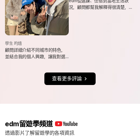
edm從選課、住宿到當地生活狀
況，顧問都幫我解釋得很清楚，
也會分享她自己的遊學經驗與選
課建議，讓我對未知的事情更有
方向。
學生 昀熺
顧問詳細介紹不同城市的特色，
並結合我的個人興趣，讓我對選
擇城市更有方向，也持續更新申
請進度與提醒相關事項，讓整體
流程更清楚順利。
查看更多評論
edm留遊學頻道
透過影片了解留遊學的各項資訊