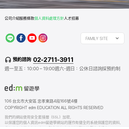
公司介紹
服務條款
個人資料處理方針
人才招募
L
f
y
i
FAMILY SITE
I
a
o
n
N
c
u
s
E
e
t
t
02-2711-3911
預約諮詢
b
u
a
o
b
g
週一至五：10:00 – 19:00
週六-週日：公休日
諮詢採預約制
o
e
r
k
a
m
106 台北市大安區 忠孝東路4段166號4樓
COPYRIGHT edm EDUCATION ALL RIGHTS RESERVED
我們的網站使用安全套接層（SSL）加密，
以保護您的個人資訊edm留遊學網站的運作有健全的系統保護您的資料，
我們也有賠償責任保險，以防您的個人資料洩露給外界造成損害