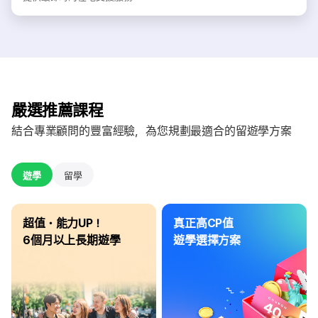
嚴選推薦課程
結合專業顧問的豐富經驗，為您規劃最適合的留遊學方案
遊學
留學
超值・能力UP！
真正高CP值
6個月以上長期遊學
遊學選擇方案