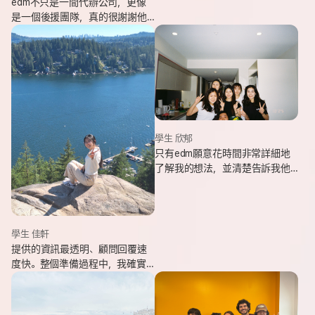
edm不只是一間代辦公司，更像
是一個後援團隊，真的很謝謝他
們的幫忙，讓我能安心出發，去
追逐我一直想完成的留遊學夢
想。
學生 欣郁
只有edm願意花時間非常詳細地
了解我的想法，並清楚告訴我他
們可以提供哪些協助，同時給我
更多不同的選項，讓原本對未來
感到迷茫的我慢慢看見方向。
學生 佳軒
提供的資訊最透明、顧問回覆速
度快。整個準備過程中，我確實
也感受到edm的用心與專業。抵
達當地後也會持續透過LINE關心
我在國外的狀況。