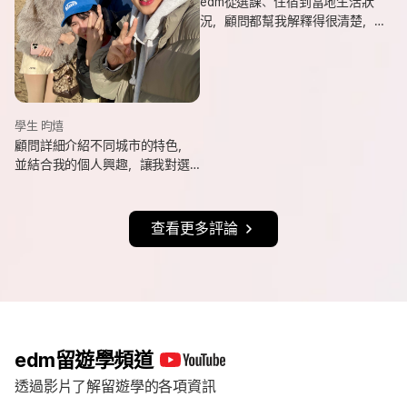
edm從選課、住宿到當地生活狀
況，顧問都幫我解釋得很清楚，
也會分享她自己的遊學經驗與選
課建議，讓我對未知的事情更有
方向。
學生 昀熺
顧問詳細介紹不同城市的特色，
並結合我的個人興趣，讓我對選
擇城市更有方向，也持續更新申
請進度與提醒相關事項，讓整體
流程更清楚順利。
查看更多評論
edm留遊學頻道
透過影片了解留遊學的各項資訊