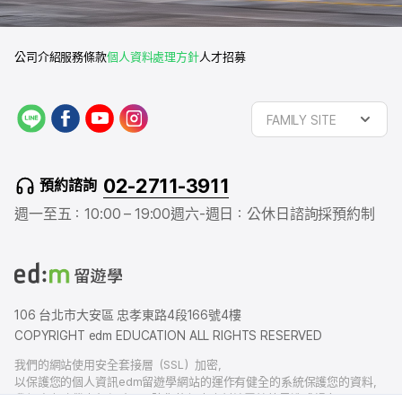
公司介紹
服務條款
個人資料處理方針
人才招募
L
f
y
i
FAMILY SITE
I
a
o
n
N
c
u
s
E
e
t
t
02-2711-3911
預約諮詢
b
u
a
o
b
g
週一至五：10:00 – 19:00
週六-週日：公休日
諮詢採預約制
o
e
r
k
a
m
106 台北市大安區 忠孝東路4段166號4樓
COPYRIGHT edm EDUCATION ALL RIGHTS RESERVED
我們的網站使用安全套接層（SSL）加密，
以保護您的個人資訊edm留遊學網站的運作有健全的系統保護您的資料，
我們也有賠償責任保險，以防您的個人資料洩露給外界造成損害