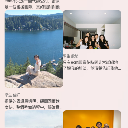
edm不只是一間代辦公司，更像
是一個後援團隊，真的很謝謝他
們的幫忙，讓我能安心出發，去
追逐我一直想完成的留遊學夢
想。
學生 欣郁
只有edm願意花時間非常詳細地
了解我的想法，並清楚告訴我他
們可以提供哪些協助，同時給我
更多不同的選項，讓原本對未來
感到迷茫的我慢慢看見方向。
學生 佳軒
提供的資訊最透明、顧問回覆速
度快。整個準備過程中，我確實
也感受到edm的用心與專業。抵
達當地後也會持續透過LINE關心
我在國外的狀況。