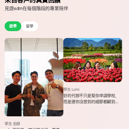
見證edm在每個階段的專業陪伴
遊學
留學
學生 Lumi
好的代辦不只是幫你申請學校，
而是連你沒想到的細節都顧到
了。edm專業和貼心，讓我這趟
遊學旅程從規劃到落地，都能踏
實又順利。
學生 伯錚