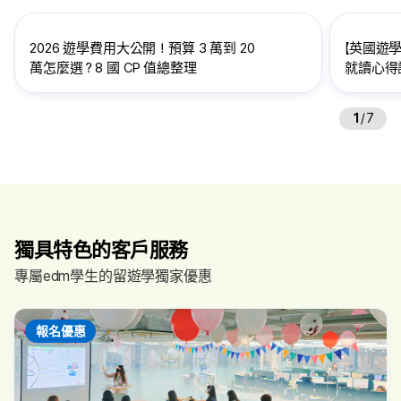
2026 遊學費用大公開！預算 3 萬到 20
【英國遊學
萬怎麼選？8 國 CP 值總整理
就讀心得訪
給想到英
1
/
7
獨具特色的客戶服務
專屬edm學生的留遊學獨家優惠
報名優惠