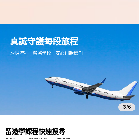
e
d
真誠守護每段旅程
m
留
透明流程・嚴選學校・安心付款機制
遊
學
3
/
6
留遊學課程快速搜尋