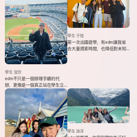
學生 于瑄
第一次出國遊學，有edm讓我省
去大量摸索時間，也降低對未知
環境的緊張感。遇到問題時，顧
問即時回覆與協助，整體體驗非
常安心。
學生 宜欣
edm不只是一個辦理手續的代
辦，更像是一個真正站在學生立
場、陪伴並支持你完成留遊學夢
想的夥伴。這也是我會想推薦
edm的原因。
學生 詠淳