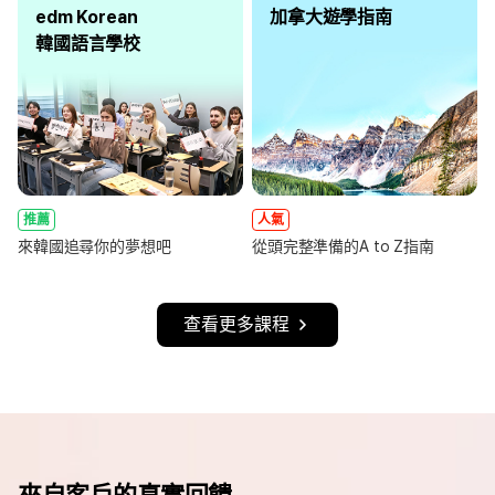
edm Korean
加拿大遊學指南
韓國語言學校
推薦
人氣
來韓國追尋你的夢想吧
從頭完整準備的A to Z指南
查看更多課程
來自客戶的真實回饋