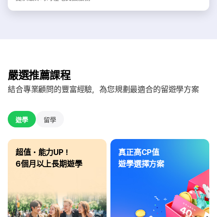
嚴選推薦課程
結合專業顧問的豐富經驗，為您規劃最適合的留遊學方案
遊學
留學
超值・能力UP！
真正高CP值
6個月以上長期遊學
遊學選擇方案