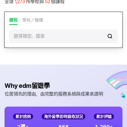
全球
1,273
所學校與
52
個課程
課程
學校／機構
選擇類型、國家
Why edm留遊學
位居領先的理由，由完整的服務系統與成果來證明
累計諮詢
海外留學即時錄取狀況
累計評論
,
2
6
6
8
1
2
9
0
萬+
+