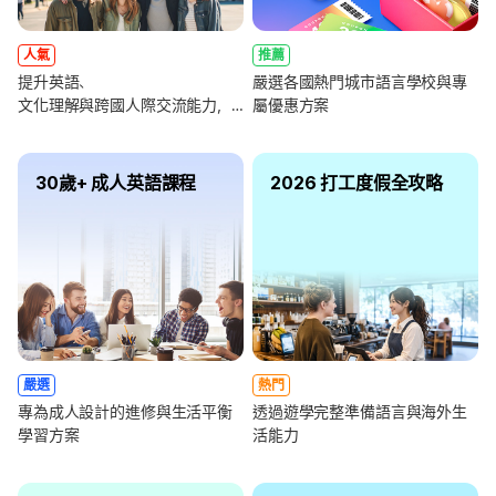
人氣
推薦
提升英語、
嚴選各國熱門城市語言學校與專
文化理解與跨國人際交流能力，
屬優惠方案
全面強化未來職涯競爭力
30歲+ 成人英語課程
2026 打工度假全攻略
嚴選
熱門
專為成人設計的進修與生活平衡
透過遊學完整準備語言與海外生
學習方案
活能力