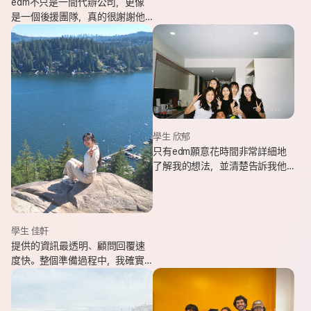
edm不只是一間代辦公司，更像
是一個後援團隊，真的很謝謝他
們的幫忙，讓我能安心出發，去
追逐我一直想完成的留遊學夢
想。
學生 欣郁
只有edm願意花時間非常詳細地
了解我的想法，並清楚告訴我他
們可以提供哪些協助，同時給我
更多不同的選項，讓原本對未來
感到迷茫的我慢慢看見方向。
學生 佳軒
提供的資訊最透明、顧問回覆速
度快。整個準備過程中，我確實
也感受到edm的用心與專業。抵
達當地後也會持續透過LINE關心
我在國外的狀況。