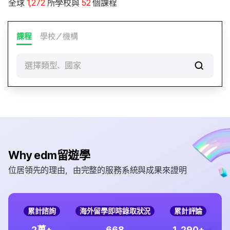
全球
1,272
所學校與
52
個課程
課程
學校／機構
選擇類型、國家
Why edm留遊學
位居領先的理由，由完整的服務系統與成果來證明
累計諮詢
海外留學即時錄取狀況
累計評論
,
2
6
6
8
1
2
9
0
萬+
+