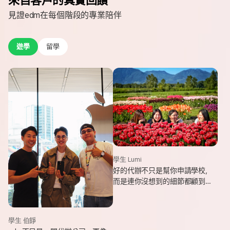
見證edm在每個階段的專業陪伴
遊學
留學
學生 Lumi
好的代辦不只是幫你申請學校，
而是連你沒想到的細節都顧到
了。edm專業和貼心，讓我這趟
遊學旅程從規劃到落地，都能踏
實又順利。
學生 伯錚