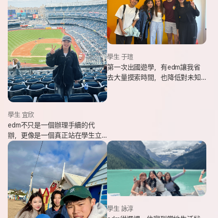
學生 于瑄
第一次出國遊學，有edm讓我省
去大量摸索時間，也降低對未知
環境的緊張感。遇到問題時，顧
問即時回覆與協助，整體體驗非
常安心。
學生 宜欣
edm不只是一個辦理手續的代
辦，更像是一個真正站在學生立
場、陪伴並支持你完成留遊學夢
想的夥伴。這也是我會想推薦
edm的原因。
學生 詠淳