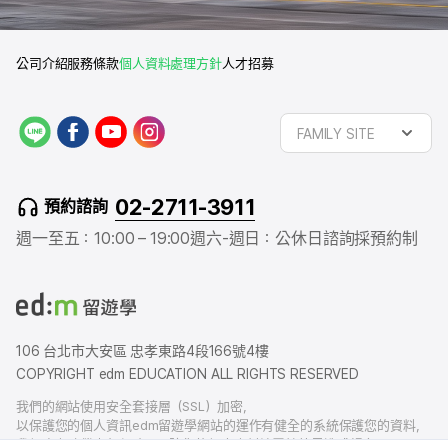
公司介紹
服務條款
個人資料處理方針
人才招募
L
f
y
i
FAMILY SITE
I
a
o
n
N
c
u
s
E
e
t
t
02-2711-3911
預約諮詢
b
u
a
o
b
g
週一至五：10:00 – 19:00
週六-週日：公休日
諮詢採預約制
o
e
r
k
a
m
106 台北市大安區 忠孝東路4段166號4樓
COPYRIGHT edm EDUCATION ALL RIGHTS RESERVED
我們的網站使用安全套接層（SSL）加密，
以保護您的個人資訊edm留遊學網站的運作有健全的系統保護您的資料，
我們也有賠償責任保險，以防您的個人資料洩露給外界造成損害