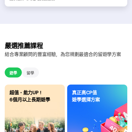
嚴選推薦課程
結合專業顧問的豐富經驗，為您規劃最適合的留遊學方案
遊學
留學
超值・能力UP！
真正高CP值
6個月以上長期遊學
遊學選擇方案