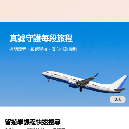
e
d
真誠守護每段旅程
m
留
透明流程・嚴選學校・安心付款機制
遊
學
3
/
6
留遊學課程快速搜尋