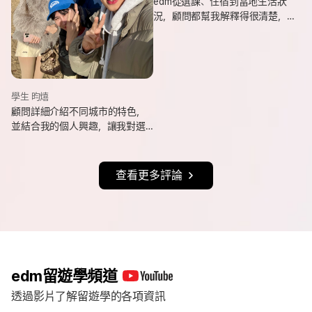
edm從選課、住宿到當地生活狀
況，顧問都幫我解釋得很清楚，
也會分享她自己的遊學經驗與選
課建議，讓我對未知的事情更有
方向。
學生 昀熺
顧問詳細介紹不同城市的特色，
並結合我的個人興趣，讓我對選
擇城市更有方向，也持續更新申
請進度與提醒相關事項，讓整體
流程更清楚順利。
查看更多評論
edm留遊學頻道
透過影片了解留遊學的各項資訊