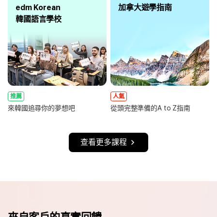
edm Korean
加拿大遊學指南
韓國語言學校
推薦
人氣
來韓國追尋你的夢想吧
從頭完整準備的A to Z指南
查看更多課程
來自客戶的真實回饋