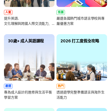
人氣
推薦
提升英語、
嚴選各國熱門城市語言學校與專
文化理解與跨國人際交流能力，
屬優惠方案
全面強化未來職涯競爭力
30歲+ 成人英語課程
2026 打工度假全攻略
嚴選
熱門
專為成人設計的進修與生活平衡
透過遊學完整準備語言與海外生
學習方案
活能力